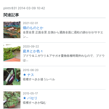
plnttr831
2014-03-09 10:42
関連記事
2021-02-01
畑のものとか
全景全景 正面全景 左側から通路全面に霜柱の跡がががサヤエ
ン…
2020-09-22
庭木とか色々
ブドウ＆ニガウリ＆アサガオ蔓物各種時期外れなので、ブドウ
は…
2015-06-20
★ ナス
収穫すべきか迷うレベル
2015-05-17
★ パセリ
収穫すべきか悩む